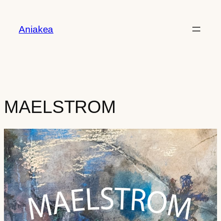
Aller
au
Aniakea
contenu
MAELSTROM