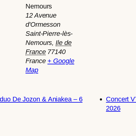
Nemours
12 Avenue
d'Ormesson
Saint-Pierre-lès-
Nemours
,
Ile de
France
77140
France
+ Google
Map
, duo De Jozon & Aniakea – 6
Concert VY
2026