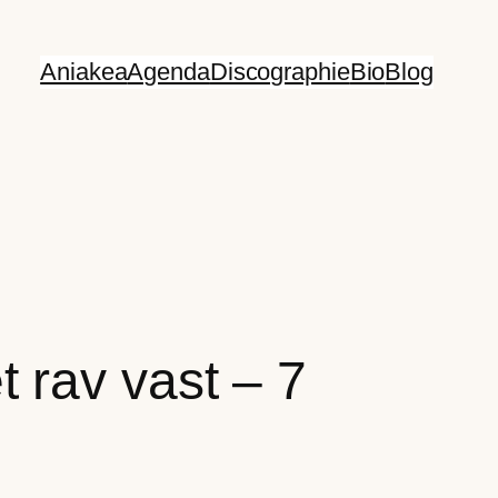
Aniakea
Agenda
Discographie
Bio
Blog
t rav vast – 7