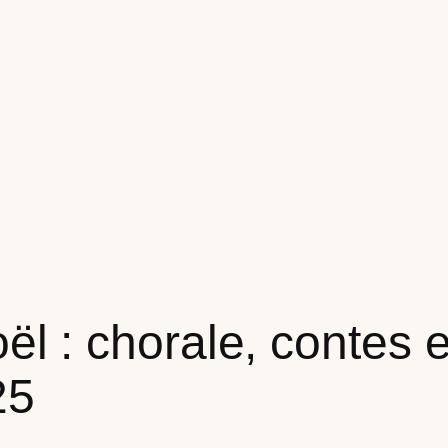
l : chorale, contes e
25